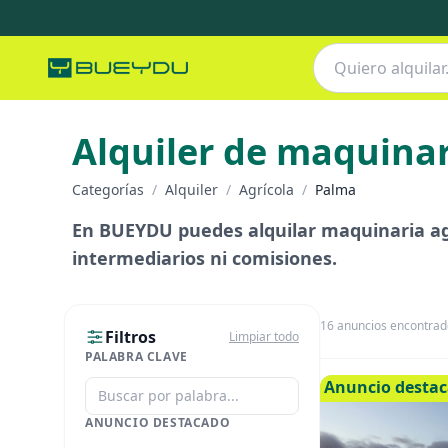
Alquiler de maquinar
Categorías
/
Alquiler
/
Agrícola
/
Palma
En BUEYDU puedes alquilar maquinaria agr
intermediarios ni comisiones.
16
anuncios encontrad
Filtros
Limpiar todo
PALABRA CLAVE
Anuncio desta
ANUNCIO DESTACADO