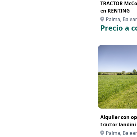
TRACTOR McCor
en RENTING
Palma, Balears
Precio a c
Alquiler con o
tractor landini 
Palma, Balears