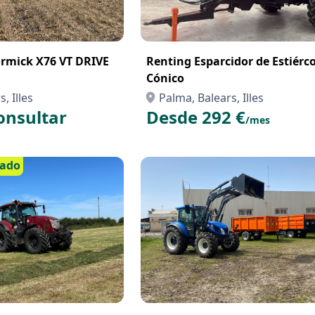
mick X76 VT DRIVE
Renting Esparcidor de Estiérco
Cónico
, Illes
Palma, Balears, Illes
onsultar
Desde 292 €
/mes
cado