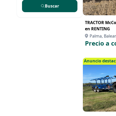
Buscar
TRACTOR McCor
en RENTING
Palma, Balears
Precio a c
Anuncio desta