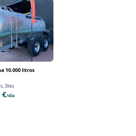
na 10.000 litros
, Illes
 €
/día