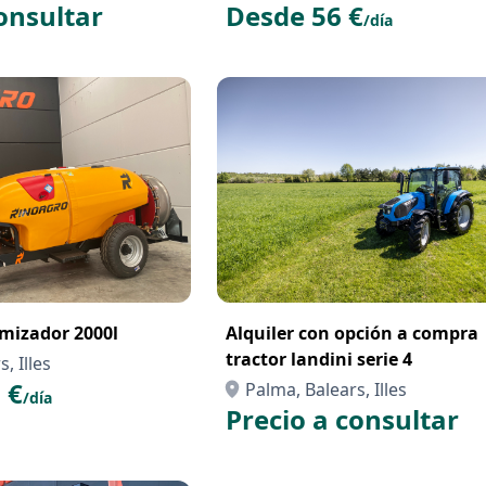
onsultar
Desde 56 €
/día
omizador 2000l
Alquiler con opción a compra
tractor landini serie 4
, Illes
 €
Palma, Balears, Illes
/día
Precio a consultar