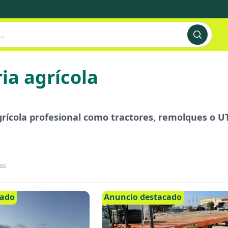
ia agrícola
ícola profesional como tractores, remolques o UT
os
cado
Anuncio destacado