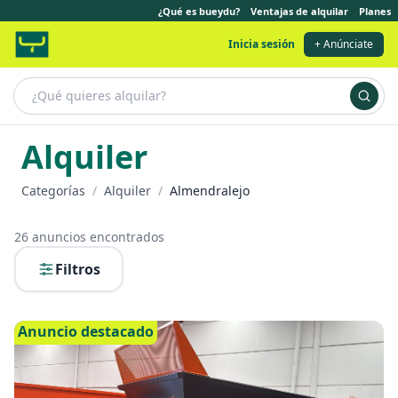
¿Qué es bueydu?
Ventajas de alquilar
Planes
Inicia sesión
+ Anúnciate
Alquiler
Categorías
/
Alquiler
/
Almendralejo
26
anuncios encontrados
Filtros
Anuncio destacado