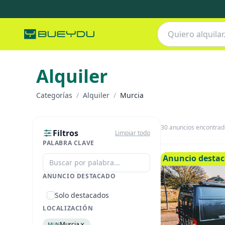
Alquiler
Categorías
/
Alquiler
/
Murcia
30
anuncios encontrad
Filtros
Limpiar todo
PALABRA CLAVE
Anuncio desta
ANUNCIO DESTACADO
Solo destacados
LOCALIZACIÓN
Murcia
MUN