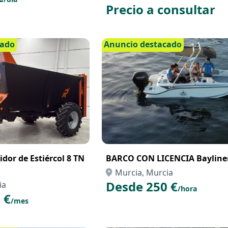
Precio a consultar
cado
Anuncio destacado
dor de Estiércol 8 TN
BARCO CON LICENCIA Bayline
Murcia, Murcia
Desde 250 €
ia
/hora
 €
/mes