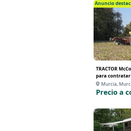
Anuncio desta
TRACTOR McCor
para contrata
Murcia, Murc
Precio a c