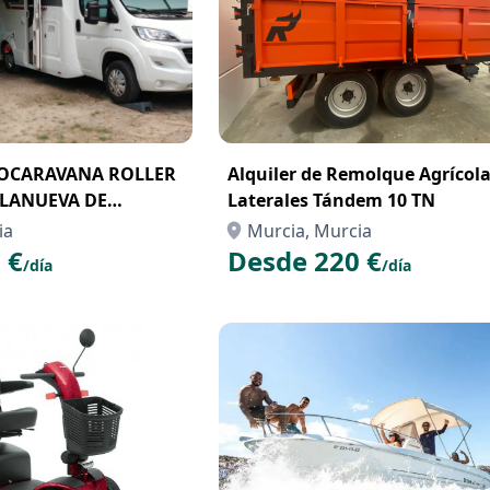
TOCARAVANA ROLLER
Alquiler de Remolque Agrícol
LLANUEVA DE
Laterales Tándem 10 TN
ia
Murcia, Murcia
 €
Desde 220 €
/día
/día