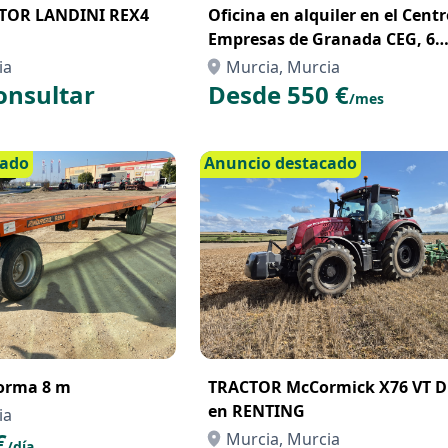
TOR LANDINI REX4
Oficina en alquiler en el Cent
Empresas de Granada CEG, 6
puestos de trabajo
ia
Murcia, Murcia
onsultar
Desde 550 €
/mes
cado
Anuncio destacado
forma 8 m
TRACTOR McCormick X76 VT D
en RENTING
ia
€
Murcia, Murcia
/día