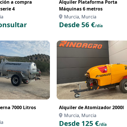
pción a compra
Alquiler Plataforma Porta
serie 4
Máquinas 6 metros
ia
Murcia, Murcia
onsultar
Desde 56 €
/día
terna 7000 Litros
Alquiler de Atomizador 2000l
Murcia, Murcia
Desde 125 €
ia
/día