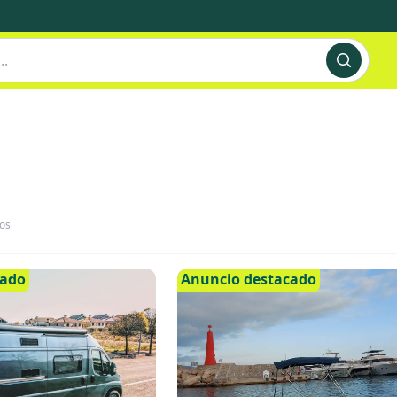
os
cado
Anuncio destacado