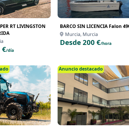
PER RT LIVINGSTON
BARCO SIN LICENCIA Falon 49
RIDA
Murcia, Murcia
Desde 200 €
ia
/hora
 €
/día
cado
Anuncio destacado