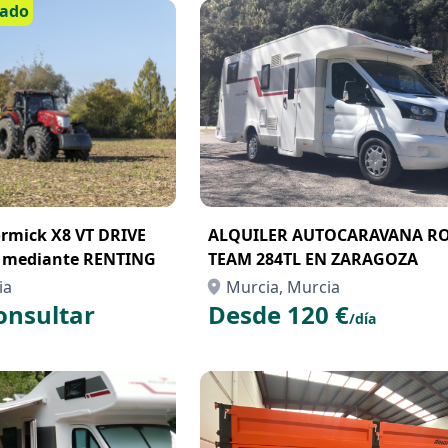
cado
mick X8 VT DRIVE
ALQUILER AUTOCARAVANA R
r mediante RENTING
TEAM 284TL EN ZARAGOZA
ia
Murcia, Murcia
onsultar
Desde 120 €
/día