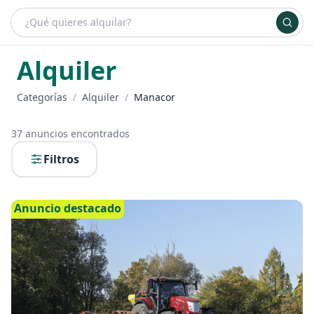
¿Qué es bueydu?
Ventajas de alquilar
Planes
Inicia sesión
+ Anúnciate
Alquiler
Categorías
/
Alquiler
/
Manacor
37
anuncios encontrados
Filtros
Anuncio destacado