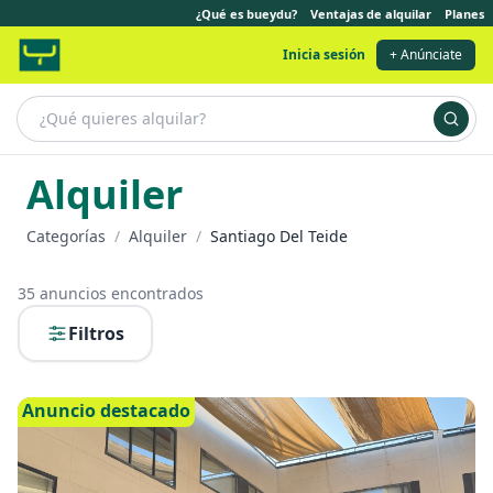
¿Qué es bueydu?
Ventajas de alquilar
Planes
Inicia sesión
+ Anúnciate
Alquiler
Categorías
/
Alquiler
/
Santiago Del Teide
35
anuncios encontrados
Filtros
Anuncio destacado