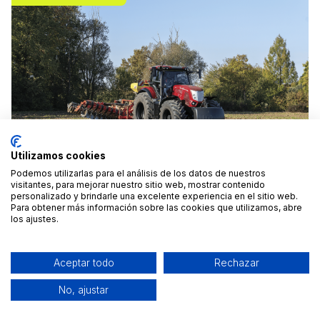
Desde 150 €
/día
Anuncio destacado
Utilizamos cookies
Podemos utilizarlas para el análisis de los datos de nuestros
visitantes, para mejorar nuestro sitio web, mostrar contenido
personalizado y brindarle una excelente experiencia en el sitio web.
Para obtener más información sobre las cookies que utilizamos, abre
los ajustes.
TRACTOR McCormick X8 VT DRIVE para contratar
mediante RENTING
Aceptar todo
Rechazar
Montalbán de Córdoba, Córdoba
No, ajustar
Precio a consultar