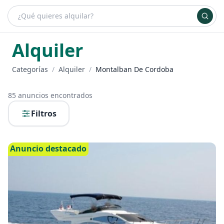
¿Qué es bueydu?
Ventajas de alquilar
Planes
Inicia sesión
+ Anúnciate
Alquiler
Categorías
/
Alquiler
/
Montalban De Cordoba
85
anuncios encontrados
Filtros
Anuncio destacado