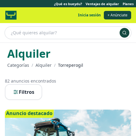
¿Qué es bueydu?
Ventajas de alquilar
Planes
Inicia sesión
+ Anúnciate
Alquiler
Categorías
/
Alquiler
/
Torreperogil
82
anuncios encontrados
Filtros
Anuncio destacado