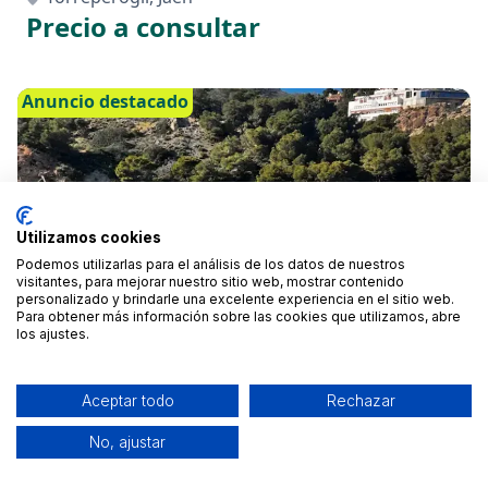
Precio a consultar
Anuncio destacado
Utilizamos cookies
Podemos utilizarlas para el análisis de los datos de nuestros
visitantes, para mejorar nuestro sitio web, mostrar contenido
personalizado y brindarle una excelente experiencia en el sitio web.
Para obtener más información sobre las cookies que utilizamos, abre
los ajustes.
BARCOS CON LICENCIA
Aceptar todo
Rechazar
Torreperogil, Jaén
No, ajustar
Desde 100 €
/hora