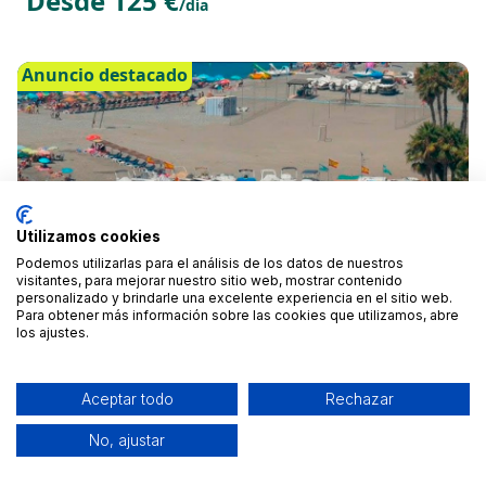
Desde 125 €
/día
Anuncio destacado
Utilizamos cookies
Podemos utilizarlas para el análisis de los datos de nuestros
visitantes, para mejorar nuestro sitio web, mostrar contenido
personalizado y brindarle una excelente experiencia en el sitio web.
Para obtener más información sobre las cookies que utilizamos, abre
los ajustes.
BARCO EN LA COSTA TROPICAL CON O SIN
TRIPULANTE
Aceptar todo
Rechazar
Alhaurín de la Torre, Málaga
No, ajustar
Desde 120 €
/hora