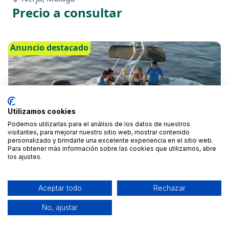
Precio a consultar
Anuncio destacado
Utilizamos cookies
Podemos utilizarlas para el análisis de los datos de nuestros
visitantes, para mejorar nuestro sitio web, mostrar contenido
personalizado y brindarle una excelente experiencia en el sitio web.
Para obtener más información sobre las cookies que utilizamos, abre
los ajustes.
BARCO CON LICENCIA Bayliner M17
Aceptar todo
Rechazar
Nerja, Málaga
No, ajustar
Desde 250 €
/hora