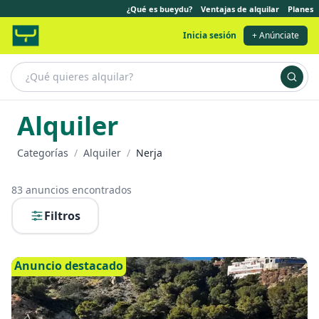
¿Qué es bueydu?
Ventajas de alquilar
Planes
Inicia sesión
+ Anúnciate
Alquiler
Categorías
/
Alquiler
/
Nerja
83
anuncios encontrados
Filtros
Anuncio destacado