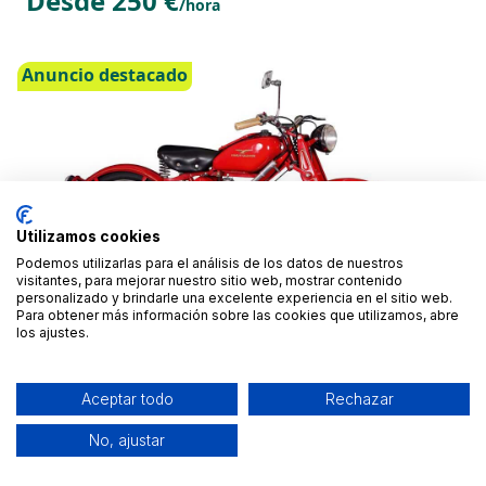
Desde 250 €
/hora
Anuncio destacado
Utilizamos cookies
Podemos utilizarlas para el análisis de los datos de nuestros
visitantes, para mejorar nuestro sitio web, mostrar contenido
personalizado y brindarle una excelente experiencia en el sitio web.
Para obtener más información sobre las cookies que utilizamos, abre
los ajustes.
Moto Guzzi Hipania 65
Osuna, Sevilla
Aceptar todo
Rechazar
Desde 131 €
/día
No, ajustar