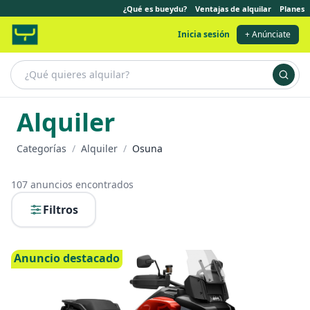
¿Qué es bueydu?
Ventajas de alquilar
Planes
Inicia sesión
+ Anúnciate
Alquiler
Categorías
/
Alquiler
/
Osuna
107
anuncios encontrados
Filtros
Anuncio destacado