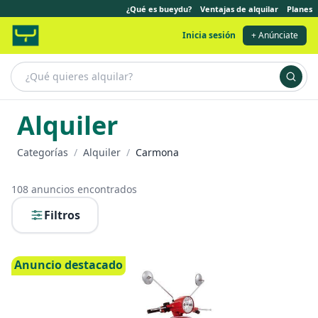
¿Qué es bueydu?
Ventajas de alquilar
Planes
Inicia sesión
+ Anúnciate
Alquiler
Categorías
/
Alquiler
/
Carmona
108
anuncios encontrados
Filtros
Anuncio destacado